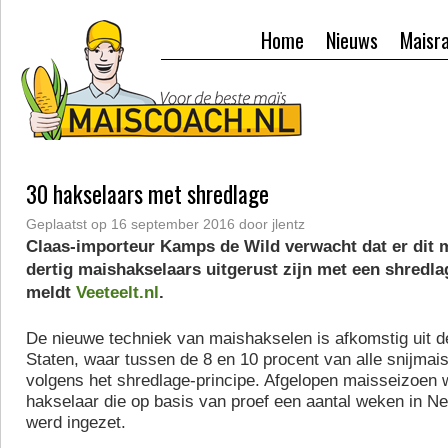
Home
Nieuws
Maisr
30 hakselaars met shredlage
Geplaatst op
16 september 2016
door
jlentz
Claas-importeur Kamps de Wild verwacht dat er dit 
dertig maishakselaars uitgerust zijn met een shredla
meldt
Veeteelt.nl
.
De nieuwe techniek van maishakselen is afkomstig uit d
Staten, waar tussen de 8 en 10 procent van alle snijmai
volgens het shredlage-principe. Afgelopen maisseizoen 
hakselaar die op basis van proef een aantal weken in Ne
werd ingezet.