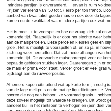
mindere partijen is onveranderd. Hiervan is ruim voldo
Prijzen variërend van 50 tot 57 euro per ton franco. Doo
aanbod van kwalitatief goede mais en ook door de lagere 
komen nu de kwalitatief wat mindere partijen ook wat me
Het is moeilijk te voorspellen hoe de vraag zich zal ont
komende tijd. Plaatselijk is er door het slechte weer beh
aan de maispercelen. Deze percelen kleuren geel en blijv
groei. Het is moeilijk te voorspellen of, en zo ja, in hoe
zich nog weer herstellen. Dat zal mede afhangen van he
komende tijd. De verwachte maisopbrengst voor de kome
bepaalde gebieden stukken lager. Daarentegen zijn er o
de mais er prima voor staat. Verder groeit er veel gras w
bijdraagt aan de ruwvoerpositie.
Afnemers kopen uitsluitend wat op korte termijn nodig is.
van de lage melkprijs en de matige liquiditeitspositie. Ve
boeren die nog een behoorlijke voorraad graskuil hebbe
deze zoveel mogelijk tot waarde te brengen. Dit wordt g
aandeel kuil in het rantsoen te verhogen en (een deel va
vervangen door grondstoffen en/of vochtige voeders.