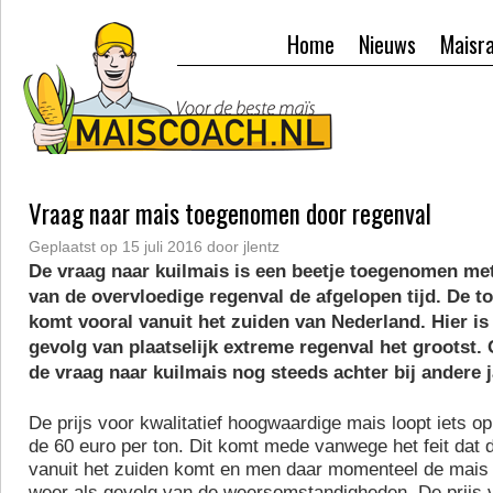
Home
Nieuws
Maisr
Vraag naar mais toegenomen door regenval
Geplaatst op
15 juli 2016
door
jlentz
De vraag naar kuilmais is een beetje toegenomen me
van de overvloedige regenval de afgelopen tijd. De 
komt vooral vanuit het zuiden van Nederland. Hier is
gevolg van plaatselijk extreme regenval het grootst. 
de vraag naar kuilmais nog steeds achter bij andere j
De prijs voor kwalitatief hoogwaardige mais loopt iets op
de 60 euro per ton. Dit komt mede vanwege het feit dat d
vanuit het zuiden komt en men daar momenteel de mais
weer als gevolg van de weersomstandigheden. De prijs v