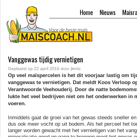
Home
Nieuws
Maisr
Vanggewas tijdig vernietigen
Geplaatst op
22 april 2016
door
jlentz
Op veel maïspercelen is het dit voorjaar lastig om tij
vanggewas te vernietigen. Dat meldt Koos Verloop o
Verantwoorde Veehouderij. Door de natte bodemoms
lukte het veel bedrijven niet om het onderwerken in m
voeren.
Inmiddels gaat de groei van het gewas steeds sneller e
dus ook meer vocht op uit bodem. Als het perceel het toe
langer worden gewacht met het vernietigen van het va
mineralisatie goed op gang te brengen moet het gewas 