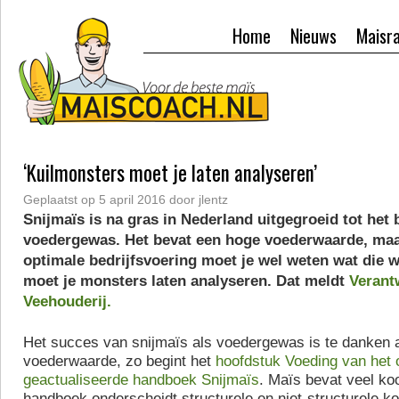
Home
Nieuws
Maisr
‘Kuilmonsters moet je laten analyseren’
Geplaatst op
5 april 2016
door
jlentz
Snijmaïs is na gras in Nederland uitgegroeid tot het 
voedergewas. Het bevat een hoge voederwaarde, maa
optimale bedrijfsvoering moet je wel weten wat die 
moet je monsters laten analyseren. Dat meldt
Verant
Veehouderij.
Het succes van snijmaïs als voedergewas is te danken 
voederwaarde, zo begint het
hoofdstuk Voeding van het 
geactualiseerde handboek Snijmaïs
. Maïs bevat veel ko
handboek onderscheidt structurele en niet-structurele k