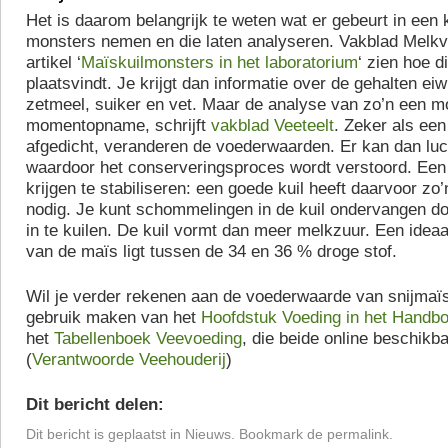
Het is daarom belangrijk te weten wat er gebeurt in een k
monsters nemen en die laten analyseren. Vakblad Melkve
artikel ‘
Maïskuilmonsters in het laboratorium
‘ zien hoe d
plaatsvindt. Je krijgt dan informatie over de gehalten eiwi
zetmeel, suiker en vet. Maar de analyse van zo’n een m
momentopname, schrijft
vakblad Veeteelt
. Zeker als een 
afgedicht, veranderen de voederwaarden. Er kan dan lu
waardoor het conserveringsproces wordt verstoord. Een k
krijgen te stabiliseren: een goede kuil heeft daarvoor zo
nodig. Je kunt schommelingen in de kuil ondervangen do
in te kuilen. De kuil vormt dan meer melkzuur. Een ideaa
van de maïs ligt tussen de 34 en 36 % droge stof.
Wil je verder rekenen aan de voederwaarde van snijmaïs
gebruik maken van het
Hoofdstuk Voeding in het Handbo
het
Tabellenboek Veevoeding
, die beide online beschikba
(
Verantwoorde Veehouderij
)
Dit bericht delen:
Dit bericht is geplaatst in
Nieuws
. Bookmark de
permalink
.