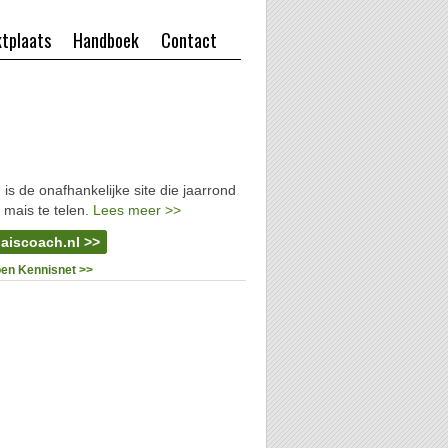
tplaats
Handboek
Contact
l
is de onafhankelijke site die jaarrond
 mais te telen.
Lees meer >>
aiscoach.nl >>
oen Kennisnet >>