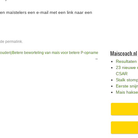
en maïstelers een e-mail met een link naar een
 de
permalink
.
Maiscoach.nl
ouderij
Betere beworteling van mais voor betere P-opname
→
Resultaten
23 nieuwe 
CSAR
Stalk stom
Eerste snij
Mais hakse