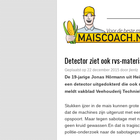
Detector ziet ook rvs-materi
Geplaatst op
22 december 2015
door
jlentz
De 19-jarige Jonas Hörmann uit Hei
een detector uitgedokterd die ook 
meldt vakblad Veehouderij Technie
Stukken ijzer in de mais kunnen grot
dat de machines zijn uitgerust met ee
opspoort. Maar tegen sabotage met nie
geen kruid gewassen.En dat is tragisc
politie-onderzoek naar de sabotageprakt