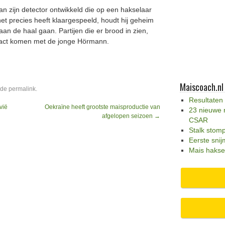
n zijn detector ontwikkeld die op een hakselaar
t precies heeft klaargespeeld, houdt hij geheim
aan de haal gaan. Partijen die er brood in zien,
act­ komen met de jonge Hörmann.
Maiscoach.nl
 de
permalink
.
Resultaten
vië
Oekraïne heeft grootste maisproductie van
23 nieuwe 
afgelopen seizoen
→
CSAR
Stalk stom
Eerste snij
Mais hakse