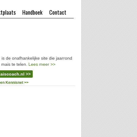
tplaats
Handboek
Contact
l
is de onafhankelijke site die jaarrond
 mais te telen.
Lees meer >>
aiscoach.nl >>
oen Kennisnet >>