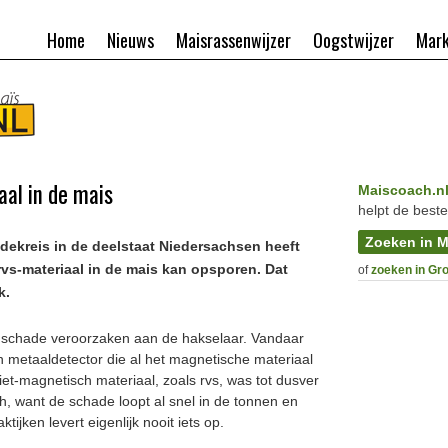
Home
Nieuws
Maisrassenwijzer
Oogstwijzer
Mark
aal in de mais
Maiscoach.n
helpt de beste
Zoeken in M
dekreis in de deelstaat Niedersachsen heeft
rvs-materiaal in de mais kan opsporen. Dat
of
zoeken in Gr
k.
e schade veroorzaken aan de hakselaar. Vandaar
n metaaldetector die al het magnetische materiaal
t-magnetisch materiaal, zoals rvs, was tot dusver
h, want de schade loopt al snel in de tonnen en
ijken levert eigenlijk nooit iets op.