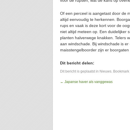
voor de rupsen, wat de kans op overl
Of een perceel is aangetast door de ma
altijd eenvoudig te herkennen. Boorg
rups en vaak is deze kort voor de oogs
niet altijd meteen op. Een duidelijker
planten halverwege knakken. Telers w
aan windschade. Bij windschade is er e
maisstengelboorder zijn er boorgaten 
Dit bericht delen:
Dit bericht is geplaatst in
Nieuws
. Bookmark
←
Japanse haver als vanggewas