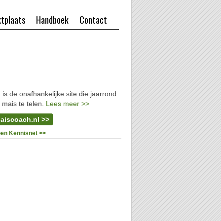
tplaats
Handboek
Contact
l
is de onafhankelijke site die jaarrond
 mais te telen.
Lees meer >>
aiscoach.nl >>
oen Kennisnet >>