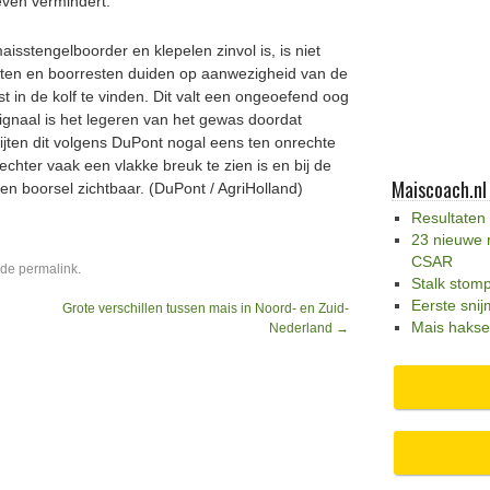
even vermindert.
isstengelboorder en klepelen zinvol is, is niet
aten en boorresten duiden op aanwezigheid van de
t in de kolf te vinden. Dit valt een ongeoefend oog
 signaal is het legeren van het gewas doordat
ijten dit volgens DuPont nogal eens ten onrechte
chter vaak een vlakke breuk te zien is en bij de
Maiscoach.nl
en boorsel zichtbaar. (DuPont / AgriHolland)
Resultaten
23 nieuwe 
CSAR
 de
permalink
.
Stalk stom
Eerste snij
Grote verschillen tussen mais in Noord- en Zuid-
Mais hakse
Nederland
→