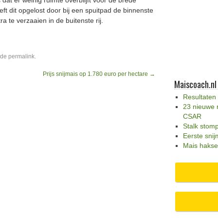
dat er weinig ruimte overblijft voor de brede
t dit opgelost door bij een spuitpad de binnenste
ra te verzaaien in de buitenste rij.
 de
permalink
.
Prijs snijmais op 1.780 euro per hectare
→
Maiscoach.nl
Resultaten
23 nieuwe 
CSAR
Stalk stom
Eerste snij
Mais hakse