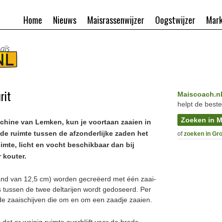
Home
Nieuws
Maisrassenwijzer
Oogstwijzer
Mark
rit
Maiscoach.n
helpt de beste
Zoeken in M
achine van Lemken, kun je voortaan zaaien in
 de ruimte tussen de afzonderlijke zaden het
of
zoeken in Gr
uimte, licht en vocht beschikbaar dan bij
 kouter.
tand van 12,5 cm) worden gecreëerd met één zaai-
 tussen de twee deltarijen wordt gedoseerd. Per
de zaaischijven die om en om een zaadje zaaien.