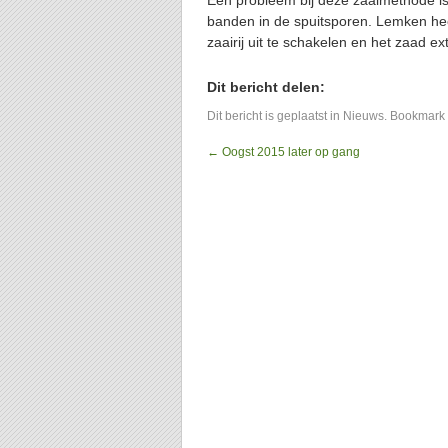
Een probleem bij deze zaaimethode is 
banden in de spuitsporen. Lemken heef
zaairij uit te schakelen en het zaad ext
Dit bericht delen:
Dit bericht is geplaatst in
Nieuws
. Bookmark
←
Oogst 2015 later op gang