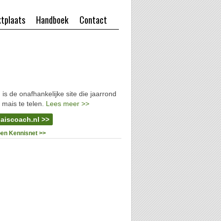
tplaats
Handboek
Contact
l
is de onafhankelijke site die jaarrond
 mais te telen.
Lees meer >>
aiscoach.nl >>
oen Kennisnet >>