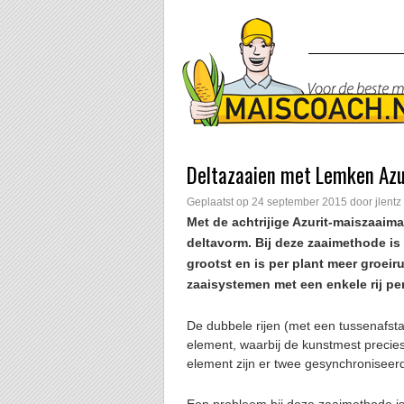
Deltazaaien met Lemken Azu
Geplaatst op
24 september 2015
door
jlentz
Met de achtrijige Azurit-maiszaaim
deltavorm. Bij deze zaaimethode is
grootst en is per plant meer groeir
zaaisystemen met een enkele rij per
De dubbele rijen (met een tussenafs
element, waarbij de kunstmest precies
element zijn er twee gesynchroniseer