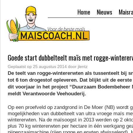
Home
Nieuws
Maisr
Goede start dubbelteelt maïs met rogge-wintere
Geplaatst op
25 augustus 2014
door
jlentz
De teelt van rogge-wintererwten als tussenteelt bij s
tot 6 ton drogestof opleveren. Dat blijkt uit de eerste
dit voorjaar in het project “Duurzaam Bodembeheer M
meldt Verantwoorde Veehouderij.
Op een proefveld op zandgrond in De Moer (NB) wordt 
mogelijkheden van dubbelteelt van ultra vroege maïs me
wintererwten. Na de maïsoogst in 2013 werden op 2 okt
plus 70 kg wintererwten per hectare in één werkgang ge
pijpenzaaimachine (rijen rogge en erwten afwisselend).