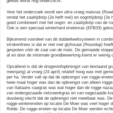
gewas wordt nog onderzocht.
Voor het onderzoek wordt een ultra vroeg maisras (Road
omdat het zaaitijdstip (2e helft mei) en oogsttijdstip (2e
goed combineert met het oogst- en zaaitijdstip van de r
Ook is een speciaal winterhard erwtenras (EFB33) geko
Bijkomend voordeel van dit dubbelteeltsysteem in combi
strokenfrees is dat er niet met glyfosaat (Roundup) hoef
gespoten vóór de zaai van de mais. De gemaaide stoppel 
af en door de minimale grondbewerking kiemt er weinig 
Opvallend is dat de drogestofopbrengst van bestaand gr
meerjarig) al vroeg (24 april) relatief hoog was met gemi
per ha. Verder valt op dat de opbrengst van rogge-erwte
twee maal hoger was dan de opbrengst van alleen rogge
van Italiaans raaigras was wat hoger dan de rogge nazaa
van ondergezaaide rietzwenkgras en van nagezaaide ko
dusdanig slecht dat de opbrengst niet meetbaar was. De
rogge-wintererwten op locatie De Moer was veel hoger d
Rolde. De rogge-erwten op locatie De Moer werden echte