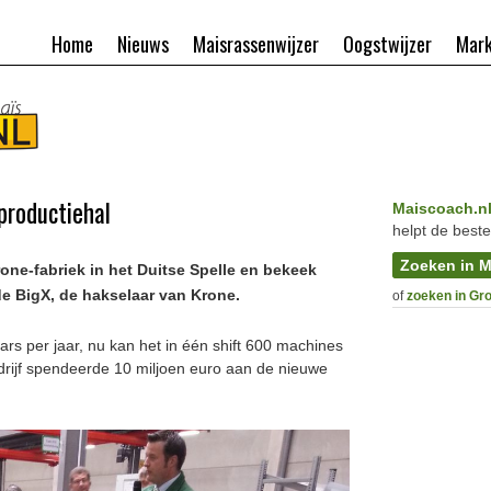
Home
Nieuws
Maisrassenwijzer
Oogstwijzer
Mark
productiehal
Maiscoach.n
helpt de beste
Zoeken in M
ne-fabriek in het Duitse Spelle en bekeek
e BigX, de hakselaar van Krone.
of
zoeken in Gr
rs per jaar, nu kan het in één shift 600 machines
drijf spendeerde 10 miljoen euro aan de nieuwe