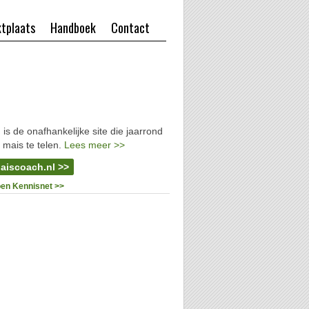
tplaats
Handboek
Contact
l
is de onafhankelijke site die jaarrond
 mais te telen.
Lees meer >>
aiscoach.nl >>
oen Kennisnet >>