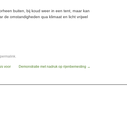
heen buiten, bij koud weer in een tent, maar kan
r de omstandigheden qua klimaat en licht vrijwel
permalink
.
is voor
Demonstratie met nadruk op rijenbemesting
→