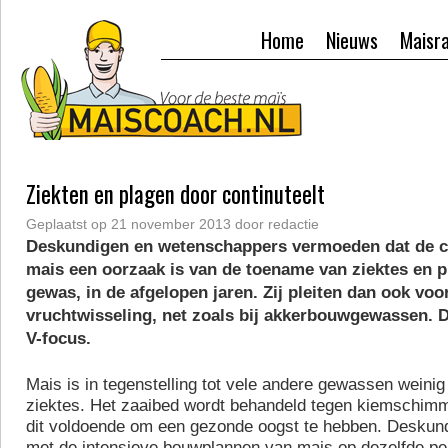
Home
Nieuws
Maisr
Ziekten en plagen door continuteelt
Geplaatst op
21 november 2013
door
redactie
Deskundigen en wetenschappers vermoeden dat de co
mais een oorzaak is van de toename van ziektes en p
gewas, in de afgelopen jaren. Zij pleiten dan ook voo
vruchtwisseling, net zoals bij akkerbouwgewassen. 
V-focus.
Mais is in tegenstelling tot vele andere gewassen weinig
ziektes. Het zaaibed wordt behandeld tegen kiemschim
dit voldoende om een gezonde oogst te hebben. Deskund
met de intensieve bouwplannen van mais op dezelfde pe