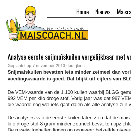
Home
Nieuws
Maisr
Analyse eerste snijmaïskuilen vergelijkbaar met vo
Geplaatst op
7 november 2013
door
jlentz
Snijmaiskuilen bevatten iets minder zetmeel dan vori
voedingswaarde is goed. Dat blijkt uit cijfers van B
De VEM-waarde van de 1.100 kuilen waarbij BLGG gemon
992 VEM per kilo droge stof. Vorig jaar was dat 987 V
die waarde nog wel iets gaat dalen als alle analyse zijn 
De analyses van de eerste kuilen laten zien dat de mai
kilo droge stof 8 gram minder zetmeel bevat ten opzichte
De ruweiwitgehalten liggen op ongeveer hetzelfde niveau 