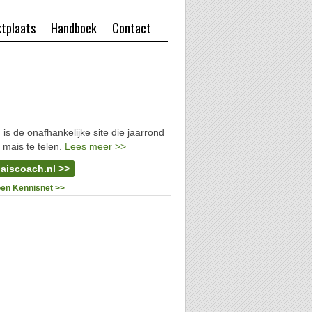
tplaats
Handboek
Contact
l
is de onafhankelijke site die jaarrond
 mais te telen.
Lees meer >>
aiscoach.nl >>
oen Kennisnet >>