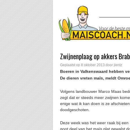
Zwijnenplaag op akkers Bra
Geplaatst op
8 oktober 2013
door
jlentz
Boeren in Valkenswaard hebben veel
De dieren vreten maïs, meldt Omro
Volgens landbouwer Marco Maas bedraa
zegt dat er steeds meer zwijnen kome
enige wat ik kan doen is ze afschieten.’
doodgeschoten.
Deze week was het weer raak bij een 
goot deel van het maïs plat gewalst d