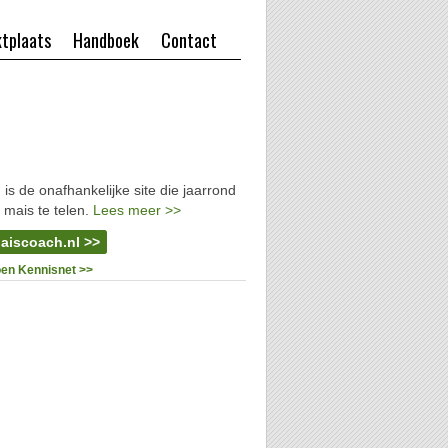
tplaats
Handboek
Contact
l
is de onafhankelijke site die jaarrond
 mais te telen.
Lees meer >>
aiscoach.nl >>
oen Kennisnet >>