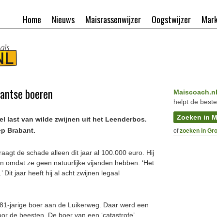
Home
Nieuws
Maisrassenwijzer
Oogstwijzer
Mark
bantse boeren
Maiscoach.n
helpt de beste
Zoeken in M
 last van wilde zwijnen uit het Leenderbos.
ep Brabant.
of
zoeken in Gr
gt de schade alleen dit jaar al 100.000 euro. Hij
n omdat ze geen natuurlijke vijanden hebben. ‘Het
 Dit jaar heeft hij al acht zwijnen legaal
81-jarige boer aan de Luikerweg. Daar werd een
oor de beesten. De boer van een ‘catastrofe’.