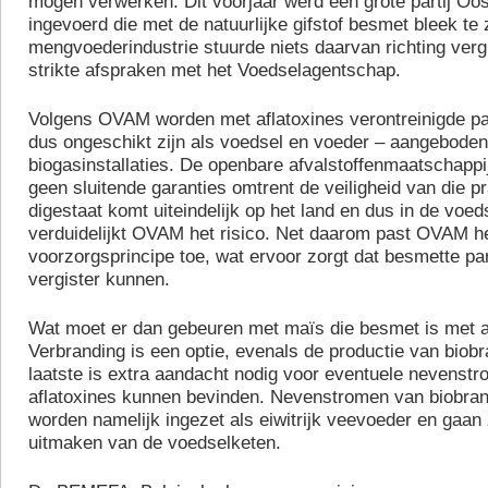
mogen verwerken. Dit voorjaar werd een grote partij O
ingevoerd die met de natuurlijke gifstof besmet bleek te 
mengvoederindustrie stuurde niets daarvan richting vergi
strikte afspraken met het Voedselagentschap.
Volgens OVAM worden met aflatoxines verontreinigde par
dus ongeschikt zijn als voedsel en voeder – aangebode
biogasinstallaties. De openbare afvalstoffenmaatschappi
geen sluitende garanties omtrent de veiligheid van die pra
digestaat komt uiteindelijk op het land en dus in de voed
verduidelijkt OVAM het risico. Net daarom past OVAM h
voorzorgsprincipe toe, wat ervoor zorgt dat besmette par
vergister kunnen.
Wat moet er dan gebeuren met maïs die besmet is met a
Verbranding is een optie, evenals de productie van biobra
laatste is extra aandacht nodig voor eventuele nevenst
aflatoxines kunnen bevinden. Nevenstromen van biobran
worden namelijk ingezet als eiwitrijk veevoeder en gaan
uitmaken van de voedselketen.