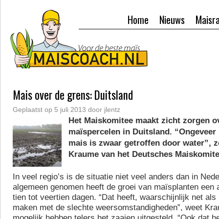
Home
Nieuws
Maisr
Mais over de grens: Duitsland
Geplaatst op
5 juli 2013
door
jlentz
Het Maiskomitee maakt zicht zorgen o
maïspercelen in Duitsland. “Ongeveer 
mais is zwaar getroffen door water”, 
Kraume van het Deutsches Maiskomite
In veel regio’s is de situatie niet veel anders dan in Ned
algemeen genomen heeft de groei van maïsplanten een 
tien tot veertien dagen. “Dat heeft, waarschijnlijk net als
maken met de slechte weersomstandigheden”, weet Kr
mogelijk hebben telers het zaaien uitgesteld. “Ook dat 