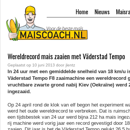
Home
Nieuws
Maisr
Wereldrecord mais zaaien met Väderstad Tempo
Geplaatst op
10 juni 2013
door
jlentz
In 24 uur met een gemiddelde snelheid van 18 km/u i
Väderstad Tempo F8 zaaimachine een wereldrecord ge
vruchtbare zwarte grond nabij Kiev (Oekraïne) werd 
ingezaaid.
Op 24 april rond de klok van elf begon het experiment wa
werd het oude wereldrecord te verbreken. Dat is ruimsch
een tijdsbestek van 24 uur werd bijna 212 ha mais ingez
rij machine werd vorig jaar een record gevestigd door 18,
zaaien. Dit jaar is het de Väderstad Tempo gelukt 26,5 ha