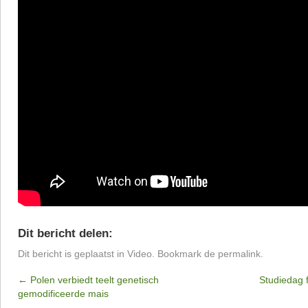
Dit bericht delen:
Dit bericht is geplaatst in
Video
. Bookmark de
permalink
.
←
Polen verbiedt teelt genetisch
Studiedag 
gemodificeerde mais