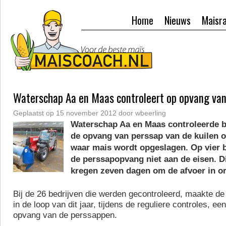
Home
Nieuws
Maisr
Waterschap Aa en Maas controleert op opvang van
Geplaatst op
15 november 2012
door
wbeerling
Waterschap Aa en Maas controleerde 
de opvang van perssap van de kuilen o
waar mais wordt opgeslagen. Op vier 
de perssapopvang niet aan de eisen. D
kregen zeven dagen om de afvoer in o
Bij de 26 bedrijven die werden gecontroleerd, maakte de
in de loop van dit jaar, tijdens de reguliere controles, een
opvang van de perssappen.