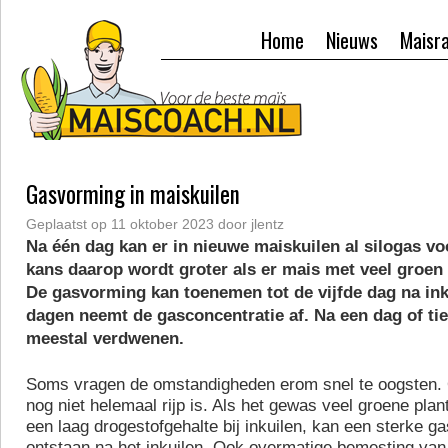
Home
Nieuws
Maisr
Gasvorming in maiskuilen
Geplaatst op
11 oktober 2023
door
jlentz
Na één dag kan er in nieuwe maiskuilen al silogas v
kans daarop wordt groter als er mais met veel groen 
De gasvorming kan toenemen tot de vijfde dag na inku
dagen neemt de gasconcentratie af. Na een dag of tie
meestal verdwenen.
Soms vragen de omstandigheden erom snel te oogsten. 
nog niet helemaal rijp is. Als het gewas veel groene plan
een laag drogestofgehalte bij inkuilen, kan een sterke g
ontstaan na het inkuilen. Ook overmatige bemesting van