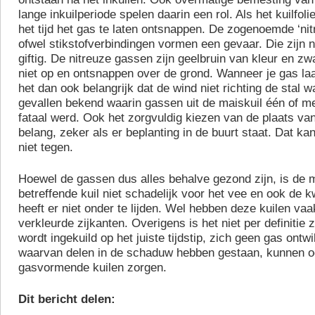
lange inkuilperiode spelen daarin een rol. Als het kuilfoli
het tijd het gas te laten ontsnappen. De zogenoemde ‘ni
ofwel stikstofverbindingen vormen een gevaar. Die zijn n
giftig. De nitreuze gassen zijn geelbruin van kleur en zw
niet op en ontsnappen over de grond. Wanneer je gas la
het dan ook belangrijk dat de wind niet richting de stal wa
gevallen bekend waarin gassen uit de maiskuil één of m
fataal werd. Ook het zorgvuldig kiezen van de plaats va
belang, zeker als er beplanting in de buurt staat. Dat ka
niet tegen.
Hoewel de gassen dus alles behalve gezond zijn, is de m
betreffende kuil niet schadelijk voor het vee en ook de kw
heeft er niet onder te lijden. Wel hebben deze kuilen vaa
verkleurde zijkanten. Overigens is het niet per definitie z
wordt ingekuild op het juiste tijdstip, zich geen gas ontw
waarvan delen in de schaduw hebben gestaan, kunnen o
gasvormende kuilen zorgen.
Dit bericht delen: