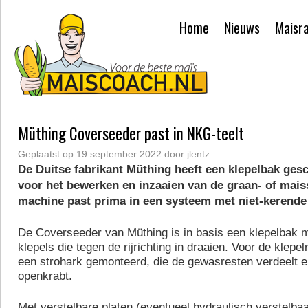
Home
Nieuws
Maisr
Müthing Coverseeder past in NKG-teelt
Geplaatst op
19 september 2022
door
jlentz
De Duitse fabrikant Müthing heeft een klepelbak ges
voor het bewerken en inzaaien van de graan- of mais
machine past prima in een systeem met niet-kerend
De Coverseeder van Müthing is in basis een klepelbak m
klepels die tegen de rijrichting in draaien. Voor de klepe
een strohark gemonteerd, die de gewasresten verdeelt e
openkrabt.
Met verstelbare platen (eventueel hydraulisch verstelbaa