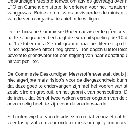
Deskundigen Meststoffenwet om advies gevraagd over h
LTO en Cumela om uitstel te verlenen voor het inzaaien
vanggewas. Beide commissies adviseerden de minister
van de sectororganisaties niet in te willigen.
De Technische Commissie Bodem adviseerde géén uitste
natte zandgronden bedraagt de extra uitspoeling die 10 d
na 1 oktober circa 2,7 milligram nitraat per liter en op 
is het negatieve effect nog groter. Tien dagen uitstel leidt
bovenste grondwater tot een stijging van naar schatting 
nitraat per liter.
De Commissie Deskundigen Meststoffenwet stelt dat bij
niet afgerijpte maïs risico’s voor de diergezondheid kun
dat deze goed te ondervangen zijn met het voeren van st
zoals stro en graskuil, en het gebruik van pensbuffers. 
de indruk dat één of twee weken eerder oogsten van de sn
onvoordelig hoeft te zijn voor de voederwaarde.
Schouten wijkt af van de adviezen omdat ze inziet dat het
zeer lastig zal zijn voor ondernemers om tijdig hun maïs