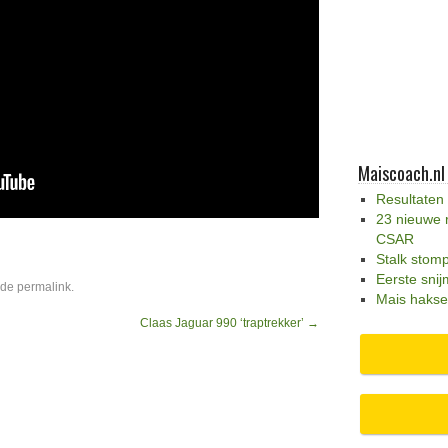
Maiscoach.nl
Resultaten
23 nieuwe 
CSAR
Stalk stom
Eerste snij
 de
permalink
.
Mais hakse
Claas Jaguar 990 ‘traptrekker’
→