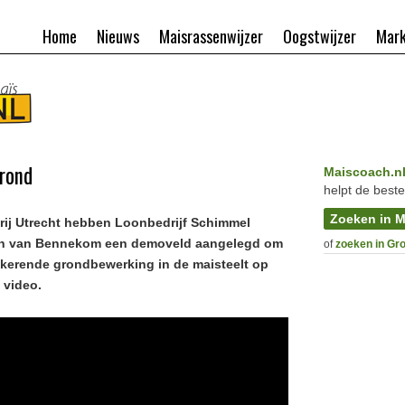
Home
Nieuws
Maisrassenwijzer
Oogstwijzer
Mark
rond
Maiscoach.n
helpt de beste
Zoeken in M
erij Utrecht hebben Loonbedrijf Schimmel
en van Bennekom een demoveld aangelegd om
of
zoeken in Gr
et-kerende grondbewerking in de maisteelt op
 video.