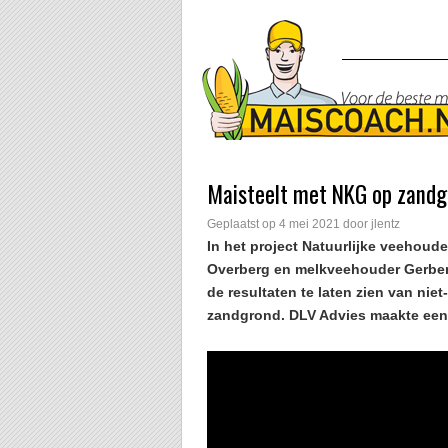
Maisteelt met NKG op zandg
Geplaatst op
4 mei 2021
door
jlentz
In het project Natuurlijke veehoud
Overberg en melkveehouder Gerb
de resultaten te laten zien van ni
zandgrond. DLV Advies maakte een