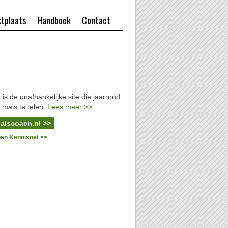
tplaats
Handboek
Contact
l
is de onafhankelijke site die jaarrond
 mais te telen.
Lees meer >>
aiscoach.nl >>
oen Kennisnet >>