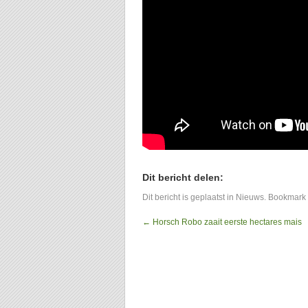
Dit bericht delen:
Dit bericht is geplaatst in
Nieuws
. Bookmark
←
Horsch Robo zaait eerste hectares mais