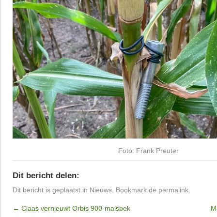
Foto: Frank Preuter
Dit bericht delen:
Dit bericht is geplaatst in
Nieuws
. Bookmark de
permalink
.
←
Claas vernieuwt Orbis 900-maisbek
M