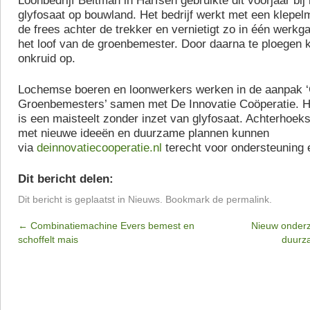
Loonbedrijf Beltman in Harfsen gebruikte dit voorjaar bij
glyfosaat op bouwland. Het bedrijf werkt met een klepel
de frees achter de trekker en vernietigt zo in één werkg
het loof van de groenbemester. Door daarna te ploegen 
onkruid op.
Lochemse boeren en loonwerkers werken in de aanpak 
Groenbemesters’ samen met De Innovatie Coöperatie. H
is een maisteelt zonder inzet van glyfosaat. Achterhoe
met nieuwe ideeën en duurzame plannen kunnen
via
deinnovatiecooperatie.nl
terecht voor ondersteuning 
Dit bericht delen:
Dit bericht is geplaatst in
Nieuws
. Bookmark de
permalink
.
←
Combinatiemachine Evers bemest en
Nieuw onder
schoffelt mais
duurz