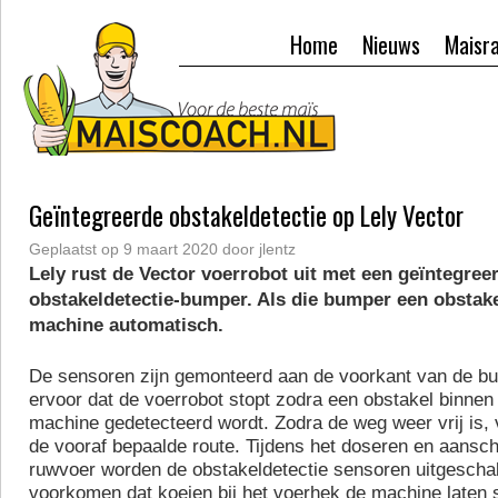
Home
Nieuws
Maisr
Geïntegreerde obstakeldetectie op Lely Vector
Geplaatst op
9 maart 2020
door
jlentz
Lely rust de Vector voerrobot uit met een geïntegree
obstakeldetectie-bumper. Als die bumper een obstakel
machine automatisch.
De sensoren zijn gemonteerd aan de voorkant van de b
ervoor dat de voerrobot stopt zodra een obstakel binnen
machine gedetecteerd wordt. Zodra de weg weer vrij is, 
de vooraf bepaalde route. Tijdens het doseren en aansc
ruwvoer worden de obstakeldetectie sensoren uitgescha
voorkomen dat koeien bij het voerhek de machine laten 