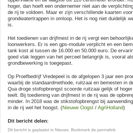
hoger, dan hoeft een ondernemer niet aan de verplichting
de rij te voldoen. Maar er zijn verschillende kaarten voor
grondwatertrappen in omloop. Het is nog niet duidelijk w
is.
Het toedienen van drijfmest in de rij vergt een behoorlijk
loonwerkers. Er is een gps-module verplicht en een bem
tank kost al tussen de 16.000 en 50.000 euro. De ervarin
goed vlak leggen van het perceel belangrijk is, vooral al
grondbewerking is toegepast.
Op Proefbedrijf Vredepeel is de afgelopen 3 jaar een pro
waarbij de standaardmethode, ruitzaai en bemesten in de 
Qua droge stofopbrengst scoorde ruitzaai gelijk of hoger
teelt. Bij toediening van drijfmest in de rij was de opbreng
minder. In 2018 was de stikstofopbrengst bij aanwending
in de rij wel het hoogst. (
Nieuwe Oogst
/
AgriHolland
)
Dit bericht delen:
Dit bericht is geplaatst in
Nieuws
. Bookmark de
permalink
.