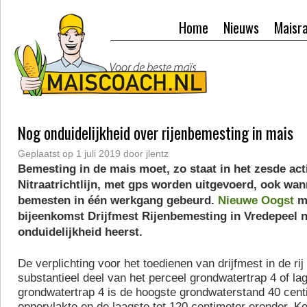
Home
Nieuws
Maisr
Nog onduidelijkheid over rijenbemesting in mais
Geplaatst op
1 juli 2019
door
jlentz
Bemesting in de mais moet, zo staat in het zesde a
Nitraatrichtlijn, met gps worden uitgevoerd, ook wan
bemesten in één werkgang gebeurd.
Nieuwe Oogst
me
bijeenkomst Drijfmest Rijenbemesting in Vredepeel 
onduidelijkheid heerst.
De verplichting voor het toedienen van drijfmest in de rij 
substantieel deel van het perceel grondwatertrap 4 of lage
grondwatertrap 4 is de hoogste grondwaterstand 40 cent
oppervlakte en de laagste tot 120 centimeter eronder. K