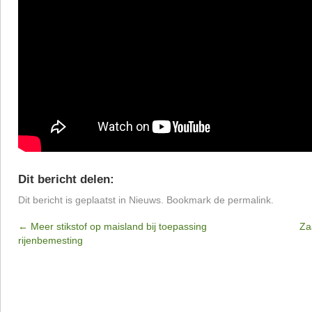
Dit bericht delen:
Dit bericht is geplaatst in
Nieuws
. Bookmark de
permalink
.
←
Meer stikstof op maisland bij toepassing
Za
rijenbemesting