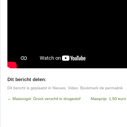
Dit bericht delen:
Dit bericht is geplaatst in
Nieuws
,
Video
. Bookmark de
permalink
.
←
Maisoogst: Groot verschil in drogestof
Maisprijs: 1,50 euro