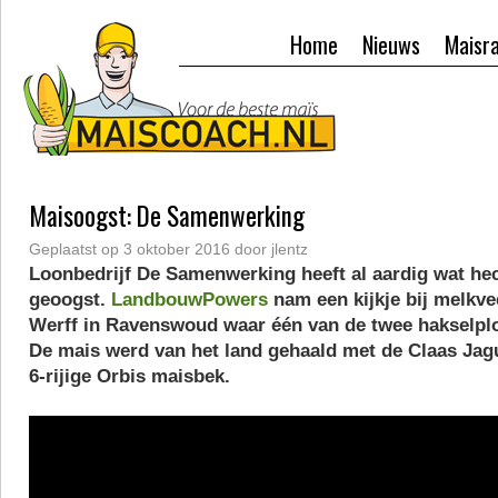
Home
Nieuws
Maisr
Maisoogst: De Samenwerking
Geplaatst op
3 oktober 2016
door
jlentz
Loonbedrijf De Samenwerking heeft al aardig wat he
geoogst.
LandbouwPowers
nam een kijkje bij melkve
Werff in Ravenswoud waar één van de twee hakselpl
De mais werd van het land gehaald met de Claas Jag
6-rijige Orbis maisbek.