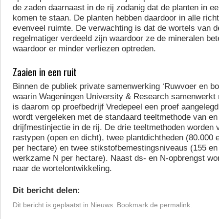
de zaden daarnaast in de rij zodanig dat de planten in e
komen te staan. De planten hebben daardoor in alle rich
evenveel ruimte. De verwachting is dat de wortels van d
regelmatiger verdeeld zijn waardoor ze de mineralen be
waardoor er minder verliezen optreden.
Zaaien in een ruit
Binnen de publiek private samenwerking ‘Ruwvoer en 
waarin Wageningen University & Research samenwerkt m
is daarom op proefbedrijf Vredepeel een proef aangelegd 
wordt vergeleken met de standaard teeltmethode van en
drijfmestinjectie in de rij. De drie teeltmethoden worden 
rastypen (open en dicht), twee plantdichtheden (80.000 
per hectare) en twee stikstofbemestingsniveaus (155 en
werkzame N per hectare). Naast ds- en N-opbrengst wo
naar de wortelontwikkeling.
Dit bericht delen:
Dit bericht is geplaatst in
Nieuws
. Bookmark de
permalink
.