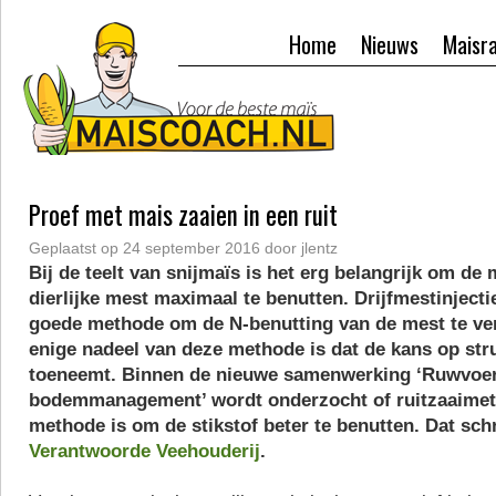
Home
Nieuws
Maisr
Proef met mais zaaien in een ruit
Geplaatst op
24 september 2016
door
jlentz
Bij de teelt van snijmaïs is het erg belangrijk om de 
dierlijke mest maximaal te benutten. Drijfmestinjectie 
goede methode om de N-benutting van de mest te ver
enige nadeel van deze methode is dat de kans op st
toeneemt. Binnen de nieuwe samenwerking ‘Ruwvoer
bodemmanagement’ wordt onderzocht of ruitzaaime
methode is om de stikstof beter te benutten. Dat schr
Verantwoorde Veehouderij
.