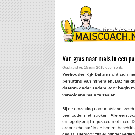
Van gras naar mais in een p
Geplaatst op
15 juni 2015
door
jlentz
Veehouder Rijk Baltus richt zich
benutting van mineralen. Dat meldt
daarom onder andere voor begin me
vervolgens mais te zaaien.
Bij de omzetting naar maïsland, word
veehouder met ‘stroken’. Allereerst 
en tegelijkertijd ingezaaid met mais. D
organische stof in de bodem beschikb
gewas. Hierdoor zijn er minder verliez