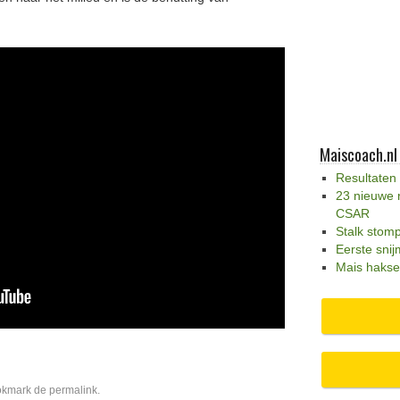
Maiscoach.nl
Resultaten
23 nieuwe 
CSAR
Stalk stom
Eerste snij
Mais hakse
okmark de
permalink
.