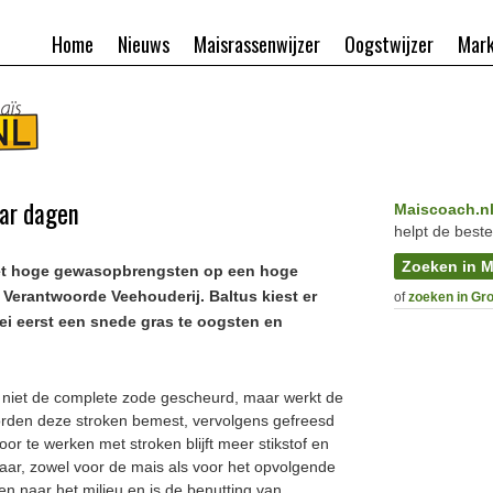
Home
Nieuws
Maisrassenwijzer
Oogstwijzer
Mark
aar dagen
Maiscoach.n
helpt de beste
Zoeken in M
 met hoge gewasopbrengsten op een hoge
 Verantwoorde Veehouderij. Baltus kiest er
of
zoeken in Gr
i eerst een snede gras te oogsten en
t niet de complete zode gescheurd, maar werkt de
worden deze stroken bemest, vervolgens gefreesd
oor te werken met stroken blijft meer stikstof en
aar, zowel voor de mais als voor het opvolgende
en naar het milieu en is de benutting van