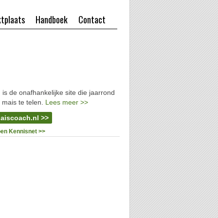
tplaats
Handboek
Contact
l
is de onafhankelijke site die jaarrond
 mais te telen.
Lees meer >>
aiscoach.nl >>
oen Kennisnet >>