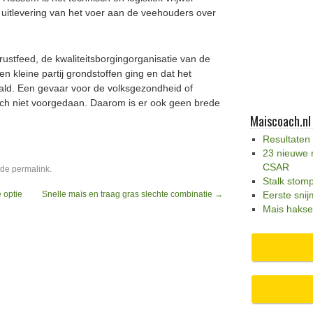
uitlevering van het voer aan de veehouders over
ustfeed, de kwaliteitsborgingorganisatie van de
n kleine partij grondstoffen ging en dat het
haald. Een gevaar voor de volksgezondheid of
zich niet voorgedaan. Daarom is er ook geen brede
Maiscoach.nl
Resultaten
23 nieuwe 
CSAR
 de
permalink
.
Stalk stom
 optie
Snelle maïs en traag gras slechte combinatie
→
Eerste snij
Mais hakse