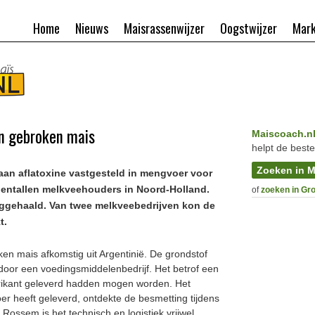
Home
Nieuws
Maisrassenwijzer
Oogstwijzer
Mark
in gebroken mais
Maiscoach.n
helpt de beste
Zoeken in M
aan aflatoxine vastgesteld in mengvoer voor
tientallen melkveehouders in Noord-Holland.
of
zoeken in Gr
ggehaald. Van twee melkveebedrijven kon de
t.
ken mais afkomstig uit Argentinië. De grondstof
door een voedingsmiddelenbedrijf. Het betrof een
brikant geleverd hadden mogen worden. Het
oer heeft geleverd, ontdekte de besmetting tijdens
Rossem is het technisch en logistiek vrijwel