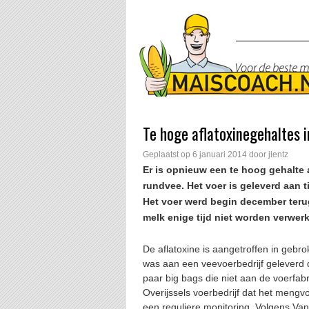
Te hoge aflatoxinegehaltes 
Geplaatst op
6 januari 2014
door
jlentz
Er is opnieuw een te hoog gehalte 
rundvee. Het voer is geleverd aan 
Het voer werd begin december teru
melk enige tijd niet worden verwerk
De aflatoxine is aangetroffen in gebro
was aan een veevoerbedrijf geleverd 
paar big bags die niet aan de voerfa
Overijssels voerbedrijf dat het mengv
een reguliere monitoring. Volgens Van 