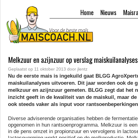
Home
Nieuws
Maisr
Melkzuur en azijnzuur op verslag maiskuilanalyses
Geplaatst op
11 oktober 2013
door
jlentz
Nu de eerste mais is ingekuild gaat BLGG AgroXpert
maiskuilanalyses uitvoeren. Dit jaar worden ook de g
melkzuur en azijnzuur gemeten. BLGG zegt dat het n
inzicht geeft in de kwaliteit van de maiskuil, maar d
ook steeds vaker als input voor rantsoenbeperkingen
Diverse adviserende organisaties hebben de fermentatie
opgenomen in hun rantsoenprogramma. Melkzuur is een 
in de pens omzet in propionzuur en vervolgens in lacto
lactosevorming werkt positief op de melkproductie. Melk