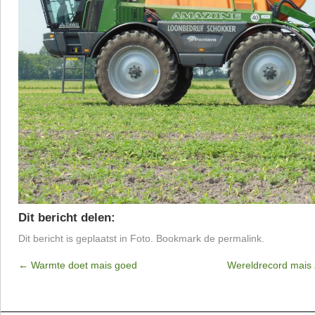
Dit bericht delen:
Dit bericht is geplaatst in
Foto
. Bookmark de
permalink
.
←
Warmte doet mais goed
Wereldrecord mais 