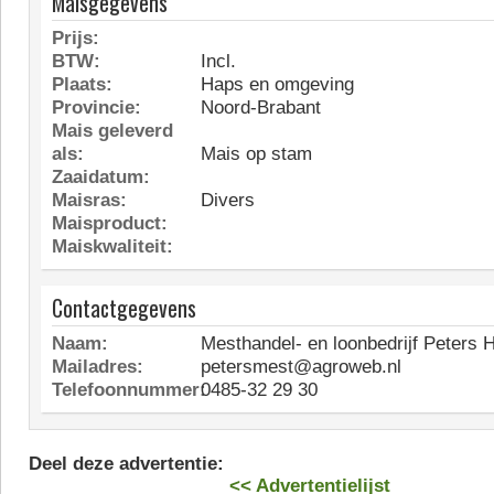
Maisgegevens
Prijs:
BTW:
Incl.
Plaats:
Haps en omgeving
Provincie:
Noord-Brabant
Mais geleverd
als:
Mais op stam
Zaaidatum:
Maisras:
Divers
Maisproduct:
Maiskwaliteit:
Contactgegevens
Naam:
Mesthandel- en loonbedrijf Peters 
Mailadres:
petersmest@agroweb.nl
Telefoonnummer:
0485-32 29 30
Deel deze advertentie:
<< Advertentielijst