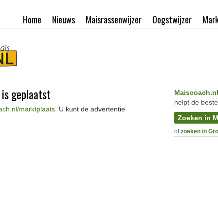
Home
Nieuws
Maisrassenwijzer
Oogstwijzer
Mark
 is geplaatst
Maiscoach.n
helpt de beste
ch.nl/marktplaats
. U kunt de advertentie
Zoeken in M
of
zoeken in Gr