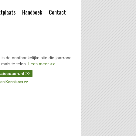
tplaats
Handboek
Contact
l
is de onafhankelijke site die jaarrond
 mais te telen.
Lees meer >>
aiscoach.nl >>
oen Kennisnet >>