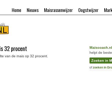
Home
Nieuws
Maisrassenwijzer
Oogstwijzer
Mark
is 32 procent
Maiscoach.n
helpt de beste
lte van de mais op 32 procent.
Zoeken in M
of
zoeken in Gr