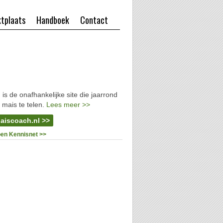
tplaats
Handboek
Contact
l
is de onafhankelijke site die jaarrond
 mais te telen.
Lees meer >>
aiscoach.nl >>
oen Kennisnet >>