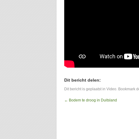
Dit bericht delen:
Dit bericht is geplaatst in
Video
. Bookmark 
←
Bodem te droog in Duitsland