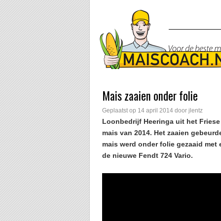
Mais zaaien onder folie
Geplaatst op
14 april 2014
door
jlentz
Loonbedrijf Heeringa uit het Fries
mais van 2014. Het zaaien gebeurd
mais werd onder folie gezaaid met
de nieuwe Fendt 724 Vario.