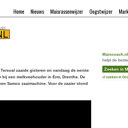
Home
Nieuws
Maisrassenwijzer
Oogstwijzer
Mark
Maiscoach.n
helpt de beste
Zoeken in M
e Tersoal zaaide gisteren en vandaag de eerste
e bij een melkveehouder in Erm, Drenthe. De
of
zoeken in Gr
 een Samco zaaimachine. Voor de zaaier stond