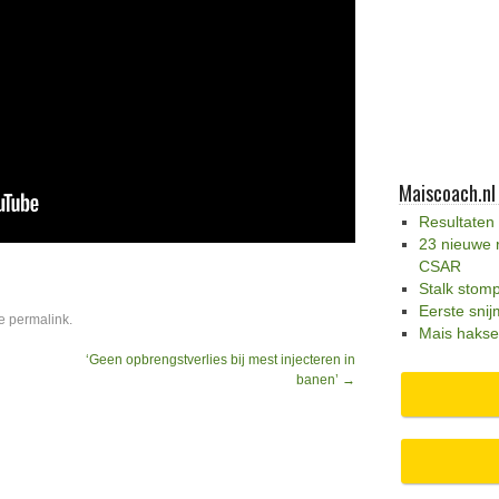
Maiscoach.nl
Resultaten
23 nieuwe 
CSAR
Stalk stom
Eerste snij
de
permalink
.
Mais hakse
‘Geen opbrengstverlies bij mest injecteren in
banen’
→