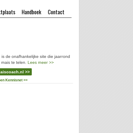
tplaats
Handboek
Contact
l
is de onafhankelijke site die jaarrond
 mais te telen.
Lees meer >>
aiscoach.nl >>
oen Kennisnet >>