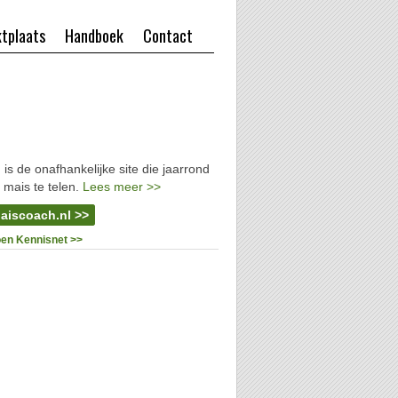
tplaats
Handboek
Contact
l
is de onafhankelijke site die jaarrond
 mais te telen.
Lees meer >>
aiscoach.nl >>
oen Kennisnet >>