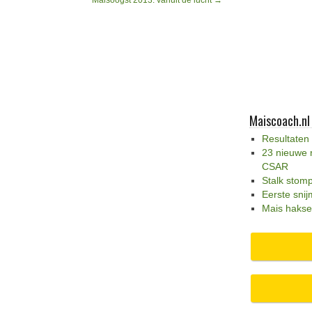
Maisoogst 2013: vanuit de lucht
→
Maiscoach.nl
Resultaten
23 nieuwe 
CSAR
Stalk stom
Eerste snij
Mais hakse