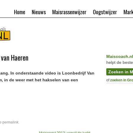
Home
Nieuws
Maisrassenwijzer
Oogstwijzer
Mark
 van Haeren
Maiscoach.n
helpt de beste
Zoeken in M
gang. In onderstaande video is Loonbedrijf Van
m, in de weer met het hakselen van een
of
zoeken in Gr
de
permalink
.