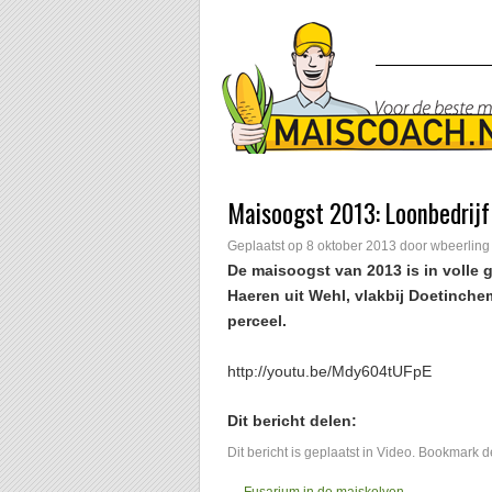
Maisoogst 2013: Loonbedrijf
Geplaatst op
8 oktober 2013
door
wbeerling
De maisoogst van 2013 is in volle 
Haeren uit Wehl, vlakbij Doetinche
perceel.
http://youtu.be/Mdy604tUFpE
Dit bericht delen:
Dit bericht is geplaatst in
Video
. Bookmark 