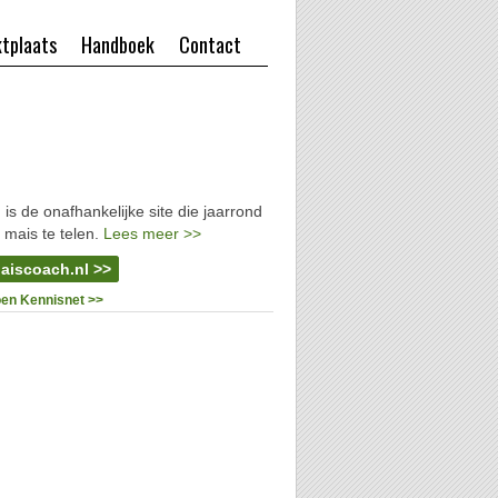
tplaats
Handboek
Contact
l
is de onafhankelijke site die jaarrond
 mais te telen.
Lees meer >>
aiscoach.nl >>
oen Kennisnet >>