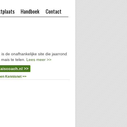
tplaats
Handboek
Contact
l
is de onafhankelijke site die jaarrond
 mais te telen.
Lees meer >>
aiscoach.nl >>
oen Kennisnet >>