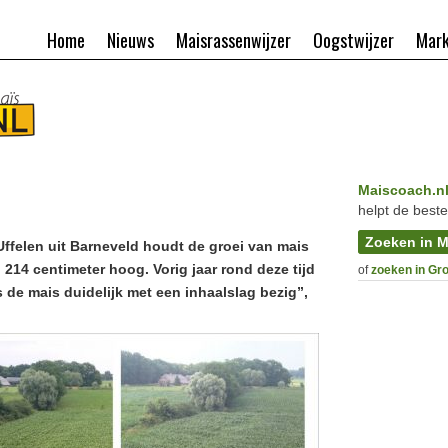
Home
Nieuws
Maisrassenwijzer
Oogstwijzer
Mark
Maiscoach.n
helpt de beste
Zoeken in M
ffelen uit Barneveld houdt de groei van mais
 214 centimeter hoog. Vorig jaar rond deze tijd
of
zoeken in Gr
is de mais duidelijk met een inhaalslag bezig”,