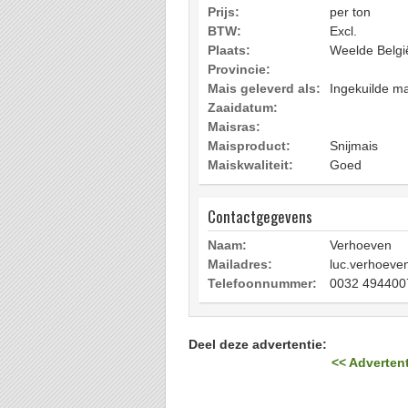
Prijs:
per ton
BTW:
Excl.
Plaats:
Weelde Belgi
Provincie:
Mais geleverd als:
Ingekuilde ma
Zaaidatum:
Maisras:
Maisproduct:
Snijmais
Maiskwaliteit:
Goed
Contactgegevens
Naam:
Verhoeven
Mailadres:
luc.verhoeve
Telefoonnummer:
0032 494400
Deel deze advertentie:
<< Advertent