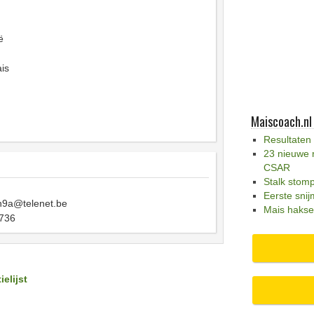
ë
is
Maiscoach.nl
Resultaten
23 nieuwe 
CSAR
Stalk stom
Eerste snij
n9a@telenet.be
Mais hakse
736
ielijst