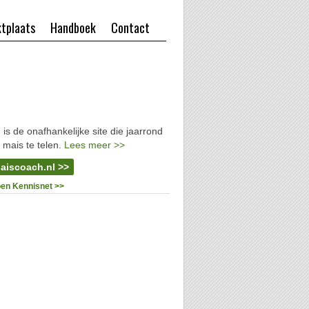
tplaats
Handboek
Contact
l
is de onafhankelijke site die jaarrond
 mais te telen.
Lees meer >>
aiscoach.nl >>
oen Kennisnet >>