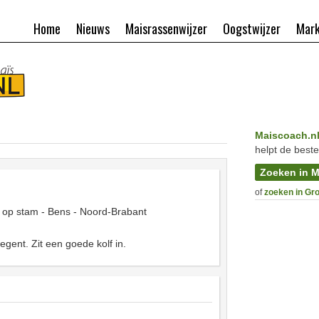
Home
Nieuws
Maisrassenwijzer
Oogstwijzer
Mark
Maiscoach.n
helpt de beste
Zoeken in M
of
zoeken in Gr
 op stam - Bens - Noord-Brabant
gent. Zit een goede kolf in.