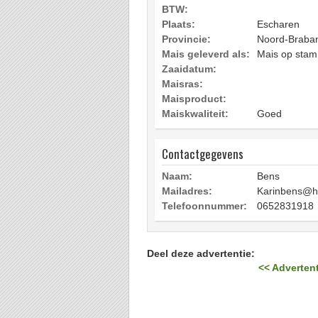
BTW:
Plaats:
Escharen
Provincie:
Noord-Braba
Mais geleverd als:
Mais op stam
Zaaidatum:
Maisras:
Maisproduct:
Maiskwaliteit:
Goed
Contactgegevens
Naam:
Bens
Mailadres:
Karinbens@h
Telefoonnummer:
0652831918
Deel deze advertentie:
<< Advertent