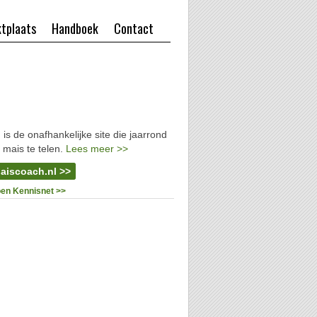
tplaats
Handboek
Contact
l
is de onafhankelijke site die jaarrond
 mais te telen.
Lees meer >>
aiscoach.nl >>
oen Kennisnet >>