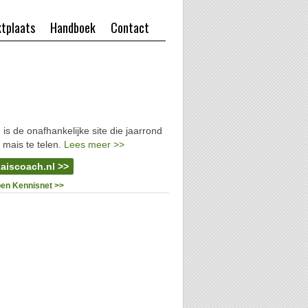
tplaats
Handboek
Contact
l
is de onafhankelijke site die jaarrond
 mais te telen.
Lees meer >>
aiscoach.nl >>
oen Kennisnet >>