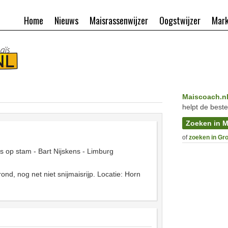
Home
Nieuws
Maisrassenwijzer
Oogstwijzer
Mark
Maiscoach.n
helpt de beste
Zoeken in M
of
zoeken in Gr
s op stam - Bart Nijskens - Limburg
nd, nog net niet snijmaisrijp. Locatie: Horn