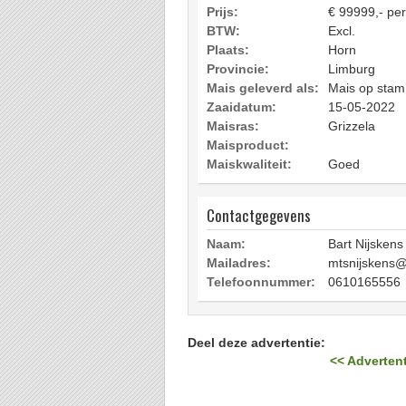
Prijs:
€ 99999,- per
BTW:
Excl.
Plaats:
Horn
Provincie:
Limburg
Mais geleverd als:
Mais op stam
Zaaidatum:
15-05-2022
Maisras:
Grizzela
Maisproduct:
Maiskwaliteit:
Goed
Contactgegevens
Naam:
Bart Nijskens
Mailadres:
mtsnijskens@
Telefoonnummer:
0610165556
Deel deze advertentie:
<< Advertent