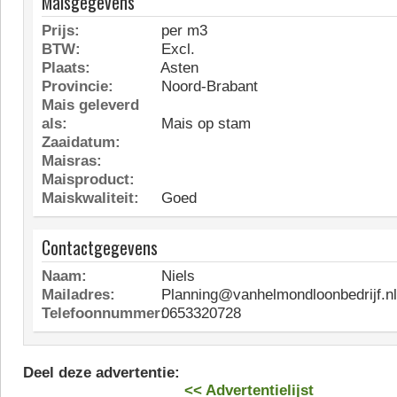
Maisgegevens
Prijs:
per m3
BTW:
Excl.
Plaats:
Asten
Provincie:
Noord-Brabant
Mais geleverd
als:
Mais op stam
Zaaidatum:
Maisras:
Maisproduct:
Maiskwaliteit:
Goed
Contactgegevens
Naam:
Niels
Mailadres:
Planning@vanhelmondloonbedrijf.nl
Telefoonnummer:
0653320728
Deel deze advertentie:
<< Advertentielijst