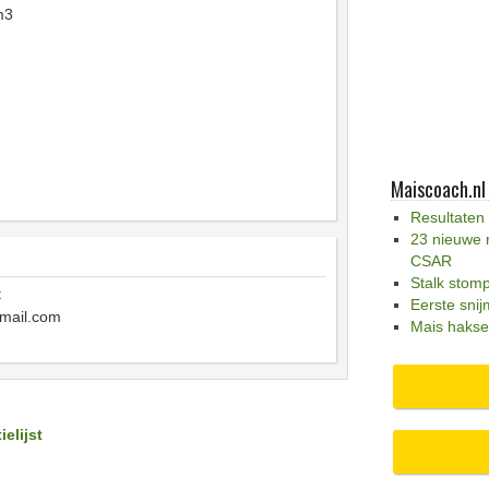
m3
Maiscoach.nl
Resultaten
23 nieuwe 
CSAR
Stalk stom
t
Eerste snij
mail.com
Mais hakse
ielijst