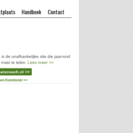
tplaats
Handboek
Contact
l
is de onafhankelijke site die jaarrond
 mais te telen.
Lees meer >>
aiscoach.nl >>
oen Kennisnet >>