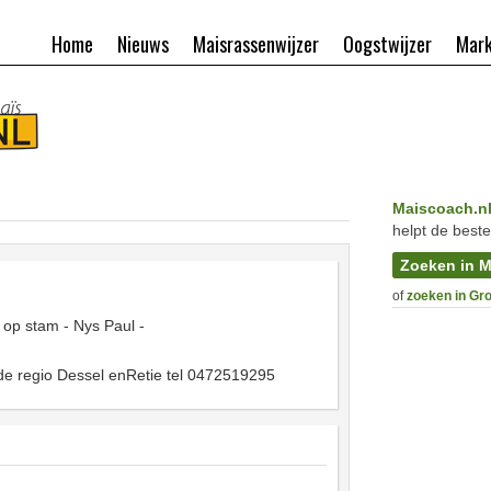
Home
Nieuws
Maisrassenwijzer
Oogstwijzer
Mark
Maiscoach.n
helpt de beste
Zoeken in M
of
zoeken in Gr
 op stam - Nys Paul -
 de regio Dessel enRetie tel 0472519295