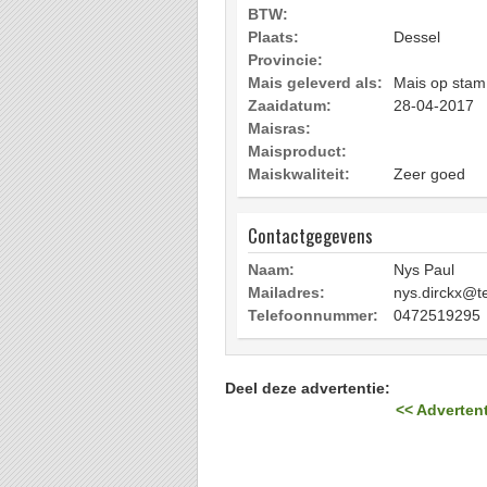
BTW:
Plaats:
Dessel
Provincie:
Mais geleverd als:
Mais op stam
Zaaidatum:
28-04-2017
Maisras:
Maisproduct:
Maiskwaliteit:
Zeer goed
Contactgegevens
Naam:
Nys Paul
Mailadres:
nys.dirckx@te
Telefoonnummer:
0472519295
Deel deze advertentie:
<< Advertent