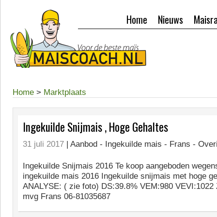
Home
Nieuws
Maisr
Home
>
Marktplaats
Ingekuilde Snijmais , Hoge Gehaltes
31 juli 2017
| Aanbod -
Ingekuilde mais - Frans - Overi
Ingekuilde Snijmais 2016 Te koop aangeboden wegens
ingekuilde mais 2016 Ingekuilde snijmais met hoge g
ANALYSE: ( zie foto) DS:39.8% VEM:980 VEVI:102
mvg Frans 06-81035687