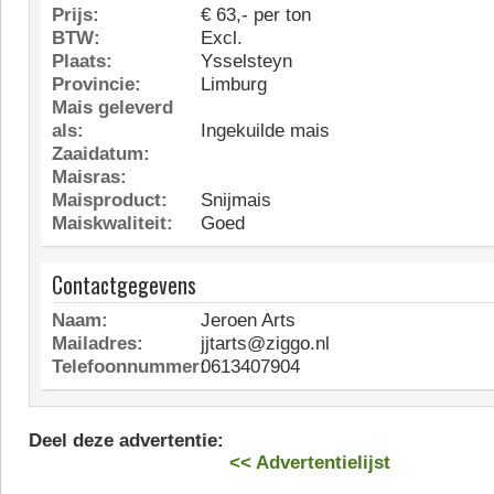
Prijs:
€ 63,- per ton
BTW:
Excl.
Plaats:
Ysselsteyn
Provincie:
Limburg
Mais geleverd
als:
Ingekuilde mais
Zaaidatum:
Maisras:
Maisproduct:
Snijmais
Maiskwaliteit:
Goed
Contactgegevens
Naam:
Jeroen Arts
Mailadres:
jjtarts@ziggo.nl
Telefoonnummer:
0613407904
Deel deze advertentie:
<< Advertentielijst