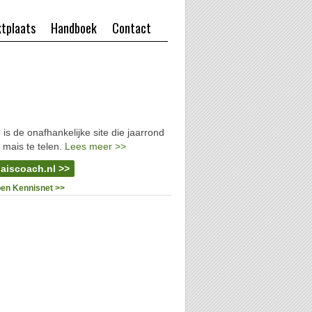
tplaats
Handboek
Contact
l
is de onafhankelijke site die jaarrond
 mais te telen.
Lees meer >>
aiscoach.nl >>
oen Kennisnet >>