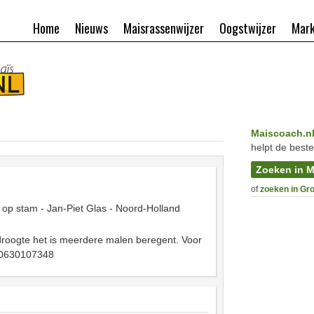
Home
Nieuws
Maisrassenwijzer
Oogstwijzer
Mark
Maiscoach.n
helpt de beste
Zoeken in M
of
zoeken in Gr
 op stam - Jan-Piet Glas - Noord-Holland
oogte het is meerdere malen beregent. Voor
t 0630107348