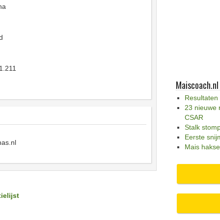
ha
d
1.211
Maiscoach.nl
Resultaten
23 nieuwe 
CSAR
Stalk stom
Eerste snij
as.nl
Mais hakse
ielijst